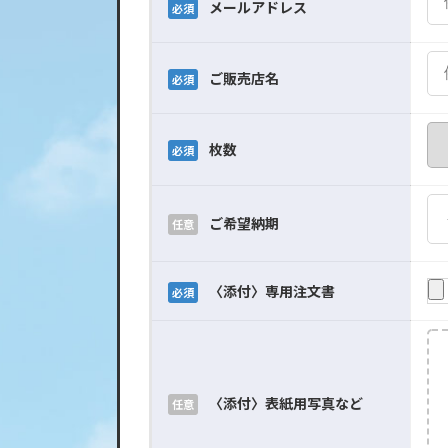
メールアドレス
必須
ご販売店名
必須
枚数
必須
ご希望納期
任意
〈添付〉専用注文書
必須
〈添付〉表紙用写真など
任意