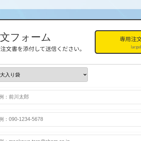
注文フォーム
専用注
large
用注文書を添付して送信ください。