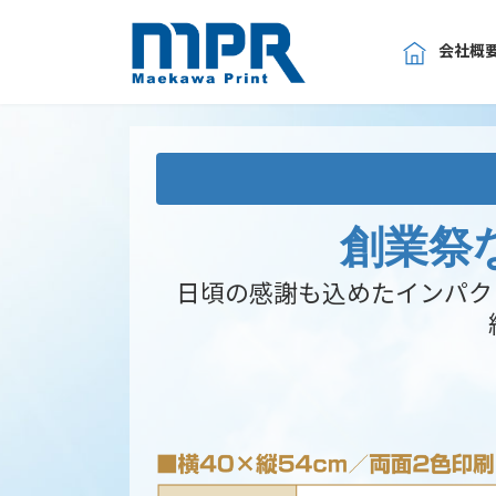
コ
ナ
ン
ビ
会社概
テ
ゲ
ン
ー
ツ
シ
へ
ョ
ス
ン
キ
に
ッ
移
創業祭
プ
動
日頃の感謝も込めたインパク