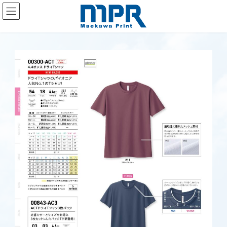
コ
ナ
ン
ビ
テ
ゲ
ン
ー
ツ
シ
へ
ョ
ス
ン
キ
に
ッ
移
プ
動